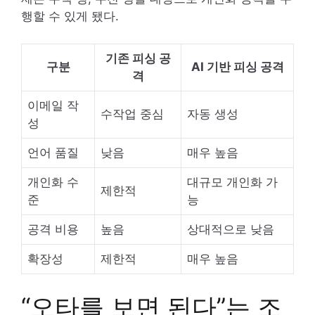
행할 수 있게 됐다.
기존 피싱 공
구분
AI 기반 피싱 공격
격
이메일 작
수작업 중심
자동 생성
성
언어 품질
낮음
매우 높음
개인화 수
대규모 개인화 가
제한적
준
능
공격 비용
높음
상대적으로 낮음
확장성
제한적
매우 높음
“오타를 보면 된다”는 조