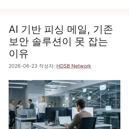
고
그
리
AI 기반 피싱 메일, 기존
보안 솔루션이 못 잡는
이유
2026-06-23
작성자:
HDSB Network