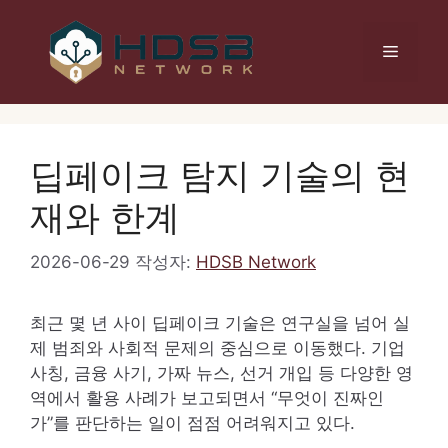
컨
텐
메
츠
로
건
뉴
너
뛰
딥페이크 탐지 기술의 현
기
재와 한계
2026-06-29
작성자:
HDSB Network
최근 몇 년 사이 딥페이크 기술은 연구실을 넘어 실
제 범죄와 사회적 문제의 중심으로 이동했다. 기업
사칭, 금융 사기, 가짜 뉴스, 선거 개입 등 다양한 영
역에서 활용 사례가 보고되면서 “무엇이 진짜인
가”를 판단하는 일이 점점 어려워지고 있다.