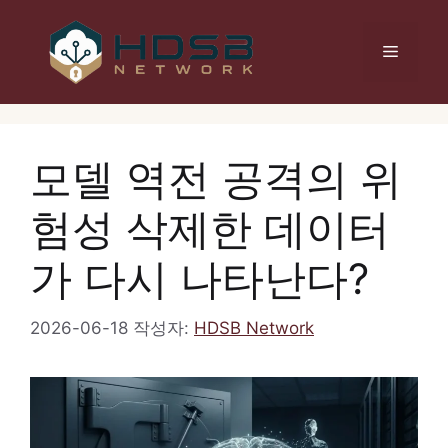
컨
텐
메
츠
로
건
뉴
너
뛰
모델 역전 공격의 위
기
험성 삭제한 데이터
가 다시 나타난다?
2026-06-18
작성자:
HDSB Network